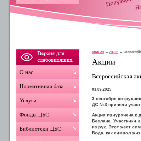
Главная
Акции
Всероссийс
Акции
О нас
Всероссийская ак
Нормативная база
03.09.2025
3 сентября сотрудни
Услуги
ДС №3 приняли участ
Фонды ЦБС
Акция приурочена к 
Беслане. Участники 
из рук. Этот жест с
Библиотеки ЦБС
Вода, как символ жиз