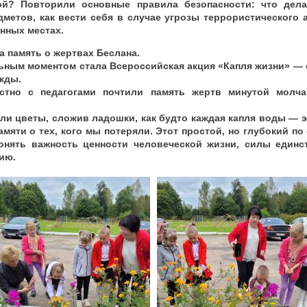
ой? Повторили основные правила безопасности: что дел
метов, как вести себя в случае угрозы террористического а
нных местах.
а память о жертвах Беслана.
ным моментом стала Всероссийская акция «Капля жизни» —
жды.
стно с педагогами почтили память жертв минутой молча
ли цветы, сложив ладошки, как будто каждая капля воды — эт
амяти о тех, кого мы потеряли. Этот простой, но глубокий п
нять важность ценности человеческой жизни, силы единс
ию.