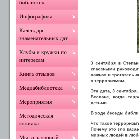
библиотек
Инфографика
Календарь
знаменательных дат
Клубы и кружки по
интересам
3 сентября в Степа
классными руководи
Книга отзывов
важная и трогательн
с терроризмом.
Медиабиблиотека
Эта дата, 3 сентября
Беслане, когда тер
Мероприятия
детьми.
В ходе беседы библи
Методическая
копилка
Что такое терроризм
Почему это зло каса
мирных людей в любо
Мы за здоровый