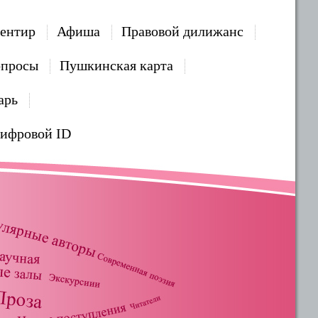
ентир
Афиша
Правовой дилижанс
опросы
Пушкинская карта
арь
Цифровой ID