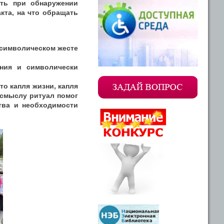
ать при обнаружении
кта, на что обращать
 символическом жесте
ния и символически
о капля жизни, капля
о смыслу ритуал помог
тва и необходимости