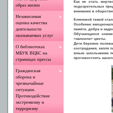
Как не стать жертв
образ жизни
подозрительных пред
внимание в обществе
Независимая
Ключевой темой стал
оценка качества
Особенно эмоциональ
деятельности
памяти, добра и наде
Обучающиеся совме
оказываемых услуг
«напоили» цветы.
Дети бережно полива
О библиотеках
сострадания, капля п
МБУК ВЦБС на
юным школьникам по
противостоять насил
страницах прессы
Гражданская
оборона и
чрезвычайные
ситуации.
Противодействие
экстремизму и
терроризму