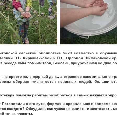
никовской сельской библиотеке №29 совместно с обучающ
телями Н.В. Кирющенковой и Н.Л. Орловой Шимановской с
ая беседа «Мы помним тебя, Беслан», приуроченная ко Дню с
, – не просто календарный день, а страшное напоминание о т
роризм оборвал жизни сотен невинных людей, большинс
отекарь помогла ребятам разобраться в самых важных вопро
? Поговорили о его сути, формах и проявлениях в современно
ется каждого? Обсудили, как чужая ненависть и жестокость м
й точке планеты.