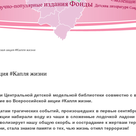
кая акция #Капля жизни
ция #Капля жизни
ки Центральной детской модельной библиотеки совместно с
ие во Всероссийской акции #Капля жизни.
датам трагических событий, произошедших в первые сентябрь
акции набирали воду из чаши в сложенные лодочкой ладони
имволизирует нашу общую скорбь и сострадание к жертвам тер
ни, стала знаком памяти о тех, чью жизнь отнял терроризм!