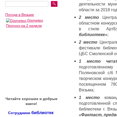
деятельности мун
области за 2018 год
Погода в Вязьме
2 место
Централ
Gismeteo
областном конкурс
Прогноз на 2 недели
в стиле Арт
библиотеке»
;
2 место
Централь
фестивале библио
ЦБС Смоленской о
1 место
чита
подготовленн
Поляновской с/б
творческом конку
посвященном 780
Вязьма;
1 место
коман
Читайте хорошие и добрые
подготовленной с
книги!
библиотеки г. Вяз
библиотек
Сотрудники
«Фантаст, предв