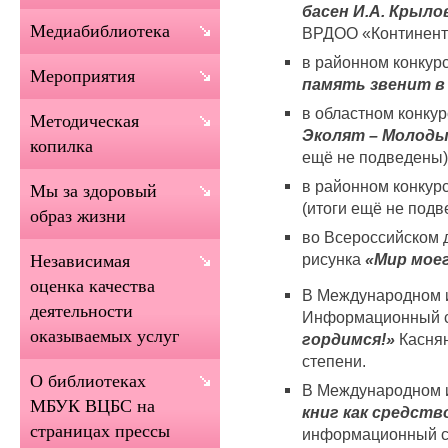
басен И.А. Крыло
Медиабиблиотека
ВРДОО «Континент 
в районном конкурс
Мероприятия
память звенит в
в областном конкур
Методическая
Эколят – Молод
копилка
ещё не подведены)
в районном конкур
Мы за здоровый
(итоги ещё не подв
образ жизни
во Всероссийском 
рисунка
«Мир мое
Независимая
оценка качества
В Международном 
деятельности
Информационный 
оказываемых услуг
гордимся!»
Каснян
степени.
О библиотеках
В Международном 
МБУК ВЦБС на
книг как средст
страницах прессы
информационный 