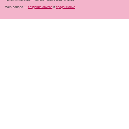
Web-canape —
создание сайтов
и
продвижение