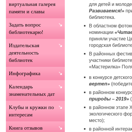
виртуальная галерея
для детей и молод
Развиваемся!»
при
памяти и славы
библиотека.
Задать вопрос
В областном фоток
библиотекарю!
номинации
«Читае
приняли участие Ц
городская библиот
Издательская
деятельность
В районных фестив
библиотек
участники библиот
«Мастерилка» Поля
Инфографика
в конкурсе детског
вертеп»
(победите
Календарь
в районном конкурс
знаменательных дат
природы – 2019»
(
Клубы и кружки по
в районном этапе X
экологического фо
интересам
место);
Книга отзывов
в районной интерак