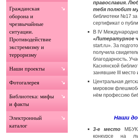
православия. Лю
Гражданская
тебя полюбит м
библиотеки №17 за 
оборона и
сертификат о публи
чрезвычайные
ситуации.
В IV Международн
«Литературное 
Противодействие
start.ru». За подго
экстремизму и
получила свидетель
терроризму
благодарность. Уча
Каснянской библио
Наши проекты
занявшие III место
Центральная детск
Фотогалерея
мировом флешмо
нём профессию биб
Библиотека: мифы
и факты
Наши до
Электронный
каталог
3-е место
МБУК 
конкурсе на л