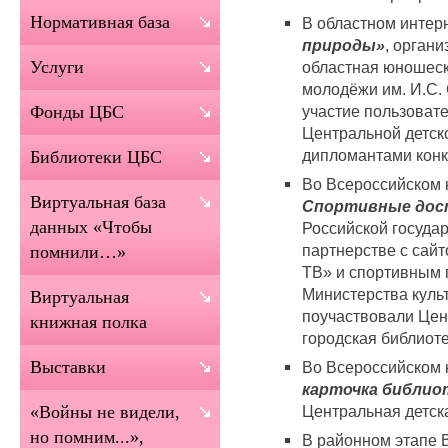
Нормативная база
В областном интер
природы»
, орган
Услуги
областная юношеск
молодёжи им. И.С.
участие пользоват
Фонды ЦБС
Центральной детск
дипломантами конк
Библиотеки ЦБС
Во Всероссийском 
Виртуальная база
Спортивные дос
данных «Чтобы
Российской государ
партнерстве с сай
помнили…»
ТВ» и спортивным 
Министерства куль
Виртуальная
поучаствовали Цен
книжная полка
городская библиот
Выставки
Во Всероссийском 
карточка библио
Центральная детск
«Войны не видели,
но помним...»,
В районном этапе 