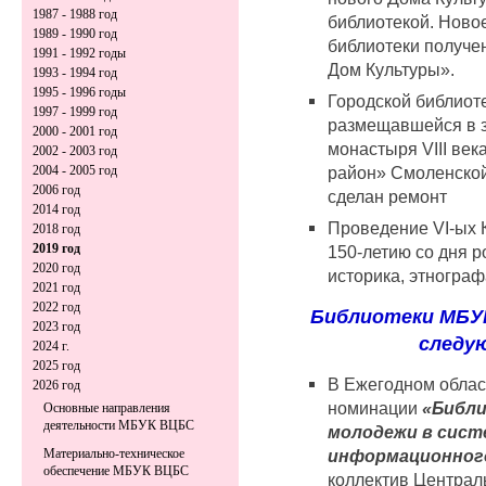
1987 - 1988 год
библиотекой. Ново
1989 - 1990 год
библиотеки получе
1991 - 1992 годы
Дом Культуры».
1993 - 1994 год
1995 - 1996 годы
Городской библиот
1997 - 1999 год
размещавшейся в з
2000 - 2001 год
монастыря VIII ве
2002 - 2003 год
район» Смоленской
2004 - 2005 год
2006 год
сделан ремонт
2014 год
Проведение VI-ых 
2018 год
2019 год
150-летию со дня р
2020 год
историка, этнограф
2021 год
2022 год
Библиотеки МБУК
2023 год
следу
2024 г.
2025 год
В Ежегодном облас
2026 год
номинации
«Библи
Основные направления
деятельности МБУК ВЦБС
молодежи в сист
информационног
Материально-техническое
обеспечение МБУК ВЦБС
коллектив Централь