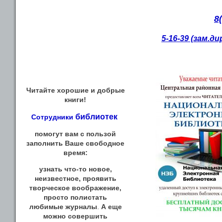
8
5-16-39 (зам.д
Читайте хорошие и добрые
книги!
библиотек
Сотрудники
помогут вам с пользой
заполнить Ваше свободное
время:
узнать что-то новое,
неизвестное, проявить
творческое воображение,
просто полистать
любимые журналы
.
А еще
можно совершить