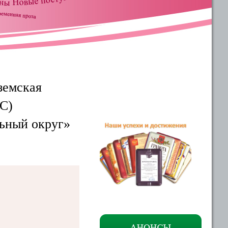
земская
С)
ьный округ»