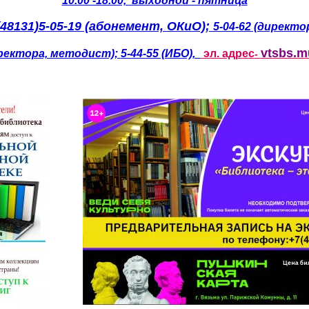
10.00 -18.00,
выходной - пятница
(48131)5-05-19 (абонемент, ОКиО);
5-04-62 (директор
vtsbs.
иректора, методист);
5-44-55 (ИБО),
эл. адрес
-