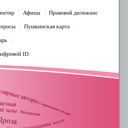
ентир
Афиша
Правовой дилижанс
опросы
Пушкинская карта
арь
Цифровой ID