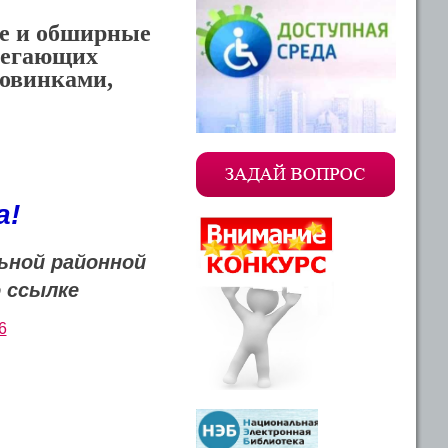
ые и обширные
илегающих
новинками,
а!
ьной районной
о ссылке
6