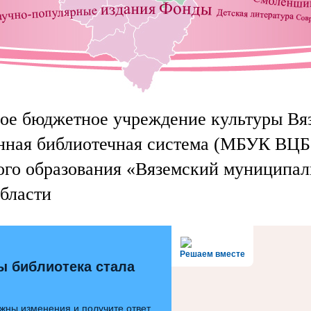
е бюджетное учреждение культуры Вя
нная библиотечная система (МБУК ВЦБ
го образования «Вяземский муниципал
бласти
Решаем вместе
ы библиотека стала
жны изменения и получите ответ