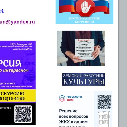
);
mun@yandex.ru