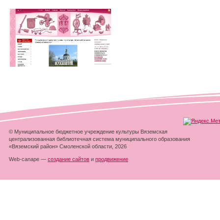
© Муниципальное бюджетное учреждение культуры Вяземская
централизованная библиотечная система муниципального образования
«Вяземский район» Смоленской области, 2026
Web-canape —
создание сайтов
и
продвижение