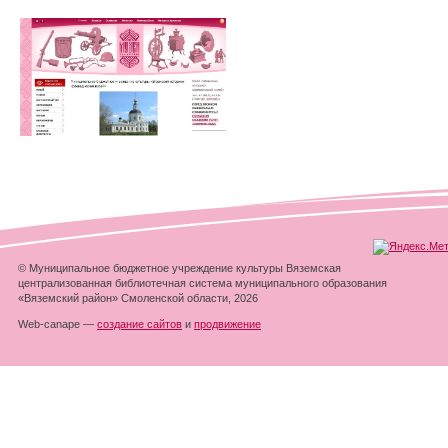
© Муниципальное бюджетное учреждение культуры Вяземская
централизованная библиотечная система муниципального образования
«Вяземский район» Смоленской области, 2026
Web-canape —
создание сайтов
и
продвижение