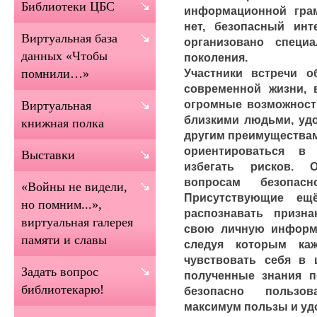
Библиотеки ЦБС
информационной грам
нет, безопасный инт
Виртуальная база
организовано специ
данных «Чтобы
поколения.
Участники встречи о
помнили…»
современной жизни, 
огромные возможности
Виртуальная
близкими людьми, уд
книжная полка
другим преимуществам
ориентироваться в
Выставки
избегать рисков. 
вопросам безопас
«Войны не видели,
Присутствующие ещ
но помним...»,
распознавать призн
виртуальная галерея
свою личную информа
памяти и славы
следуя которым ка
чувствовать себя в 
Задать вопрос
полученные знания п
библиотекарю!
безопасно пользов
максимум пользы и уд