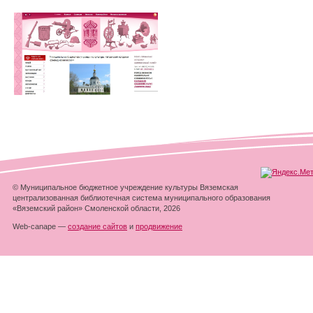
© Муниципальное бюджетное учреждение культуры Вяземская
централизованная библиотечная система муниципального образования
«Вяземский район» Смоленской области, 2026
Web-canape —
создание сайтов
и
продвижение