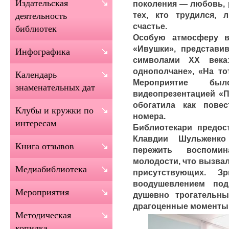
Издательская
поколения — любовь, 
тех, кто трудился, 
деятельность
счастье.
библиотек
Особую атмосферу в
«Ивушки», представи
Инфографика
символами XX века:
однополчане», «На то
Календарь
Мероприятие бы
знаменательных дат
видеопрезентацией «П
обогатила как пове
Клубы и кружки по
номера.
интересам
Библиотекари предос
Клавдии Шульженко
Книга отзывов
пережить воспоми
молодости, что вызва
Медиабиблиотека
присутствующих. З
воодушевлением по
Мероприятия
душевно трогательн
драгоценные моменты
Методическая
копилка