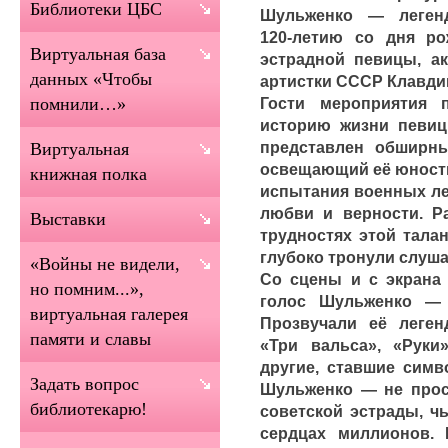
Библиотеки ЦБС
Шульженко — леген
120‑летию со дня р
Виртуальная база
эстрадной певицы, ак
данных «Чтобы
артистки СССР Клавд
Гости мероприятия 
помнили…»
историю жизни певи
представлен обширны
Виртуальная
освещающий её юность
книжная полка
испытания военных ле
любви и верности. Р
Выставки
трудностях этой тала
глубоко тронули слуша
«Войны не видели,
Со сцены и с экрана
но помним...»,
голос Шульженко —
виртуальная галерея
Прозвучали её леген
памяти и славы
«Три вальса», «Руки
другие, ставшие симв
Задать вопрос
Шульженко — не прост
библиотекарю!
советской эстрады, ч
сердцах миллионов.