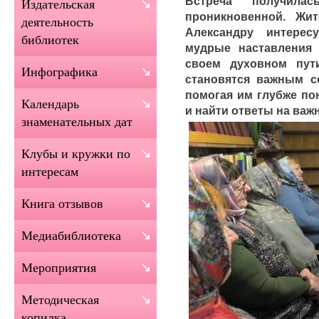
Встреча получила
Издательская
проникновенной. Жи
деятельность
Александру интере
библиотек
мудрые наставления 
своем духовном пут
Инфографика
становятся важным с
помогая им глубже по
Календарь
и найти ответы на ва
знаменательных дат
Клубы и кружки по
интересам
Книга отзывов
Медиабиблиотека
Мероприятия
Методическая
копилка