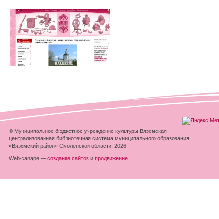
© Муниципальное бюджетное учреждение культуры Вяземская
централизованная библиотечная система муниципального образования
«Вяземский район» Смоленской области, 2026
Web-canape —
создание сайтов
и
продвижение