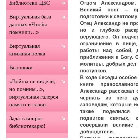
Библиотеки ЦБС
Отцом Александром
Великий пост – в
подготовки к светлому
Виртуальная база
Отец Александр не про
данных «Чтобы
но и глубоко раск
помнили…»
верующего. Он подчер
ограничение в пище,
Виртуальная
работы над собой, 
книжная полка
приближения к Богу. 
молитвы, добрых дел 
Выставки
поступков.
В ходе беседы особое
«Войны не видели,
книге православно
но помним...»,
Александр рассказал о
виртуальная галерея
черпать из него д
памяти и славы
заповедям, которые н
также поделился 
подвигов святых, 
Задать вопрос
совершали великие
библиотекарю!
добродетели.